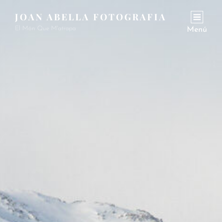
JOAN ABELLA FOTOGRAFIA
El Món Que M'atrapa
Menú